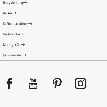
Babykleidung
Kaffee
Kaffeemaschinen
Bettwäsche
Sportgeräte
Balkonmöbel
facebook
youtube
pinterest
instagram