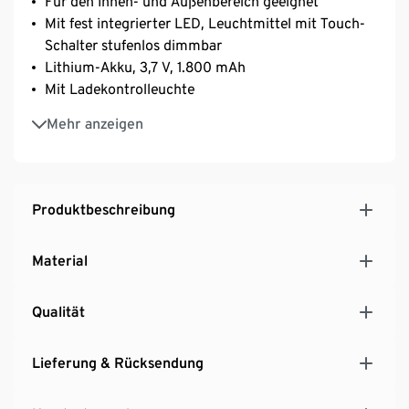
Für den Innen- und Außenbereich geeignet
Mit fest integrierter LED, Leuchtmittel mit Touch-
Schalter stufenlos dimmbar
Lithium-Akku, 3,7 V, 1.800 mAh
Mit Ladekontrolleuchte
Bodenschonende Unterseite
Mehr anzeigen
Der Ladevorgang muss im Innenbereich erfolgen
Direct-Drive ‒ während des Ladevorgangs nutzbar
Produktbeschreibung
Material
Qualität
Lieferung & Rücksendung