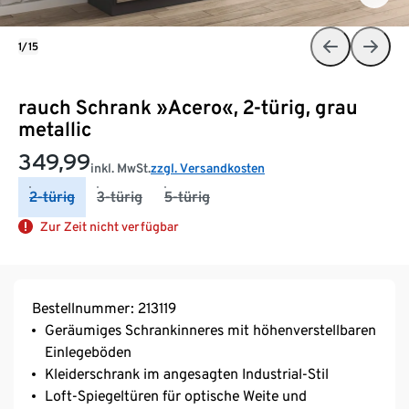
1/15
rauch Schrank »Acero«, 2-türig, grau
metallic
349,99
inkl. MwSt.
zzgl. Versandkosten
2-türig
3-türig
5-türig
Zur Zeit nicht verfügbar
Bestellnummer: 213119
Geräumiges Schrankinneres mit höhenverstellbaren
Einlegeböden
Kleiderschrank im angesagten Industrial-Stil
Loft-Spiegeltüren für optische Weite und