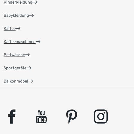
Kinderkleidung
Babykleidung
Kaffee
Kaffeemaschinen
Bettwäsche
Sportgeräte
Balkonmöbel
facebook
youtube
pinterest
instagram