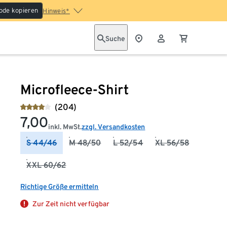
ode kopieren
Hinweis*
Suche
Microfleece-Shirt
(204)
7,00
inkl. MwSt.
zzgl. Versandkosten
S 44/46
M 48/50
L 52/54
XL 56/58
XXL 60/62
Richtige Größe ermitteln
Zur Zeit nicht verfügbar