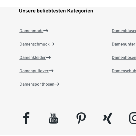
Unsere beliebtesten Kategorien
Damenmode
Damenbluse
Damenschmuck
Damenunter
Damenkleider
Damenhose
Damenpullover
Damenschuh
Damensporthosen
facebook
youtube
pinterest
xing
insta