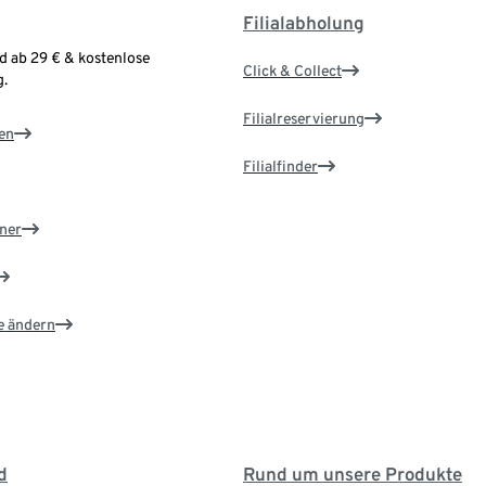
Filialabholung
d ab 29 € & kostenlose
Click & Collect
.
Filialreservierung
en
Filialfinder
ner
e ändern
d
Rund um unsere Produkte