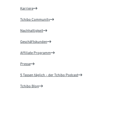
Karriere
Tchibo Community
Nachhaltigkeit
Geschäftskunden
Affiliate Programm
Presse
5 Tassen täglich – der Tchibo Podcast
Tchibo Blog