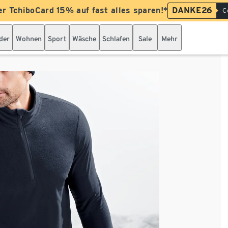
er TchiboCard 15% auf fast alles sparen!*
DANKE26
C
der
Wohnen
Sport
Wäsche
Schlafen
Sale
Mehr