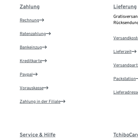
Zahlung
Lieferung
Gratisversan
Rechnung
Rücksendung
Ratenzahlung
Versandkost
Bankeinzug
Lieferzeit
Kreditkarte
Versandpart
Paypal
Packstation
Vorauskasse
Lieferadress
Zahlung in der Filiale
Service & Hilfe
TchiboCar