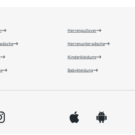
n
Herrenpullover
wäsche
Herrenunterwäsche
n
Kinderkleidung
e
Babykleidung
gram
appleinc
android