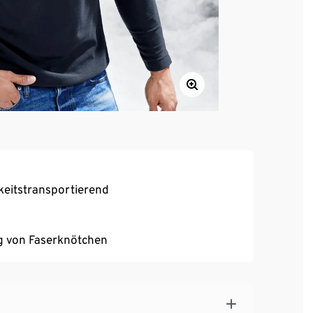
keitstransportierend
ng von Faserknötchen