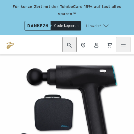
Für kurze Zeit mit der TchiboCard 15% auf fast alles
sparen!*
DANKE26
Code kopieren
Hinweis*