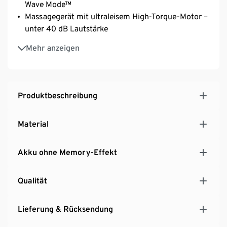
Wave Mode™
Massagegerät mit ultraleisem High-Torque-Motor –
unter 40 dB Lautstärke
Längste Akkulaufzeit auf dem Markt und sehr kurze
Mehr anzeigen
Ladezeit
Gewicht nur ca. 1 kg
Hochwertige Bauteile und Verarbeitung
Elegantes, ergonomisches Design
Produktbeschreibung
Einfache Selbstmassage – ideal auch vor oder nach
Training, Sport und Workout
Material
Akku ohne Memory-Effekt
Qualität
Lieferung & Rücksendung