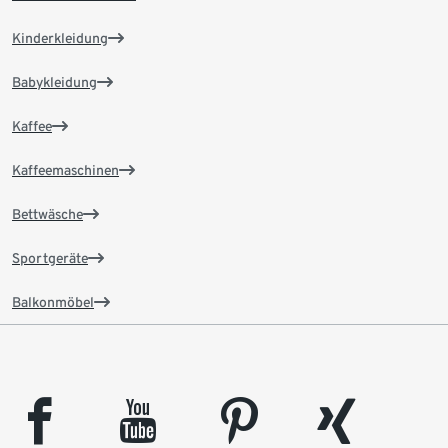
Kinderkleidung
Babykleidung
Kaffee
Kaffeemaschinen
Bettwäsche
Sportgeräte
Balkonmöbel
facebook
youtube
pinterest
xing