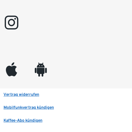
instagram
appleinc
android
Vertrag widerrufen
Mobilfunkvertrag kündigen
Kaffee-Abo kündigen