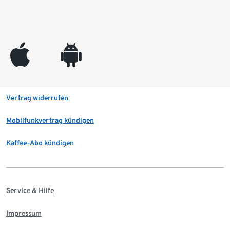
appleinc
android
Vertrag widerrufen
Mobilfunkvertrag kündigen
Kaffee-Abo kündigen
Service & Hilfe
Impressum