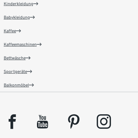
Kinderkleidung
Babykleidung
Kaffee
Kaffeemaschinen
Bettwäsche
Sportgeräte
Balkonmöbel
facebook
youtube
pinterest
instagram