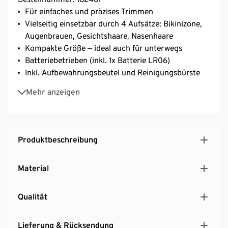
Für einfaches und präzises Trimmen
Vielseitig einsetzbar durch 4 Aufsätze: Bikinizone,
Augenbrauen, Gesichtshaare, Nasenhaare
Kompakte Größe ‒ ideal auch für unterwegs
Batteriebetrieben (inkl. 1x Batterie LR06)
Inkl. Aufbewahrungsbeutel und Reinigungsbürste
- Kabelloser Trimmer
Mehr anzeigen
- Bikini-Trimmer
- Längenverstellbarer Kammaufsatz
- Gesichtshaar-Trimmer
- Augenbrauen-Trimmer
Produktbeschreibung
- 3 und 6 mm Augenbrauenkamm
- Nasen-Haartrimmer
Material
- Reinigungsbürste
- Aufbewahrungsbeutel
Qualität
Lieferung & Rücksendung