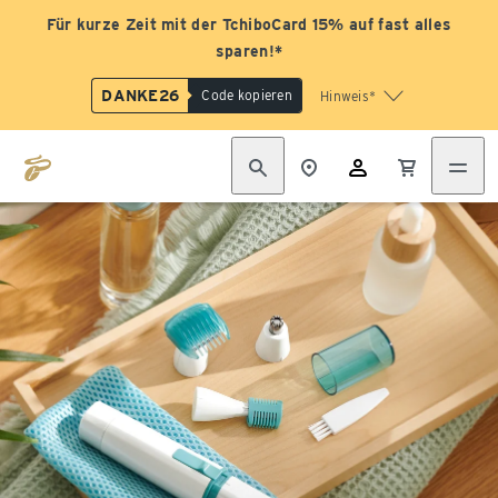
Für kurze Zeit mit der TchiboCard 15% auf fast alles
sparen!*
DANKE26
Code kopieren
Hinweis*