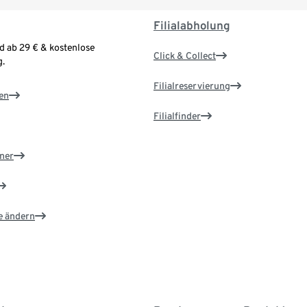
Filialabholung
d ab 29 € & kostenlose
Click & Collect
.
Filialreservierung
en
Filialfinder
ner
e ändern