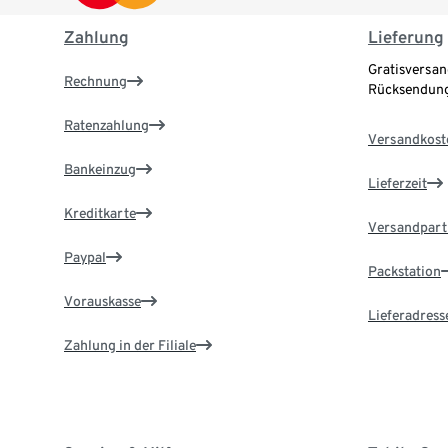
Zahlung
Lieferung
Gratisversan
Rechnung
Rücksendung
Ratenzahlung
Versandkost
Bankeinzug
Lieferzeit
Kreditkarte
Versandpart
Paypal
Packstation
Vorauskasse
Lieferadress
Zahlung in der Filiale