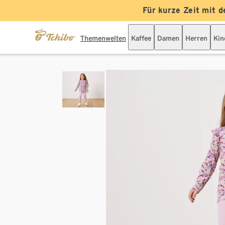
Für kurze Zeit mit d
Themenwelten
Kaffee
Damen
Herren
Kin