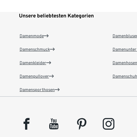
Unsere beliebtesten Kategorien
Damenmode
Damenbluse
Damenschmuck
Damenunter
Damenkleider
Damenhose
Damenpullover
Damenschuh
Damensporthosen
facebook
youtube
pinterest
instagram