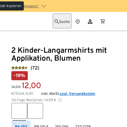
ode kopieren
Hinweis*
Suche
2 Kinder-Langarmshirts mit
Applikation, Blumen
(72)
-19%
12,00
14,99
€/Stück
6,00
inkl. MwSt.
zzgl. Versandkosten
30-Tage-Bestpreis:
14,99
€
86/92
98/104
110/116
122/128