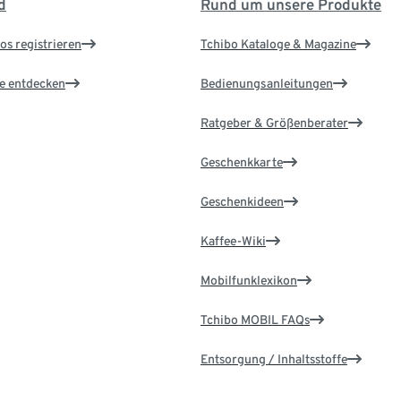
d
Rund um unsere Produkte
os registrieren
Tchibo Kataloge & Magazine
le entdecken
Bedienungsanleitungen
Ratgeber & Größenberater
Geschenkkarte
Geschenkideen
Kaffee-Wiki
Mobilfunklexikon
Tchibo MOBIL FAQs
Entsorgung / Inhaltsstoffe