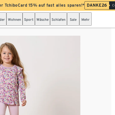
er TchiboCard 15% auf fast alles sparen!*
DANKE26
C
der
Wohnen
Sport
Wäsche
Schlafen
Sale
Mehr