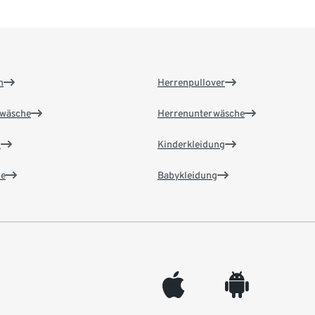
n
Herrenpullover
wäsche
Herrenunterwäsche
n
Kinderkleidung
e
Babykleidung
appleinc
android