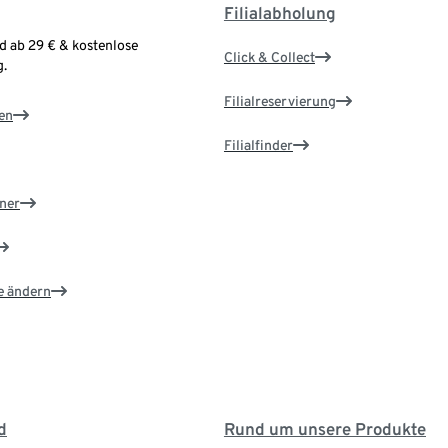
Filialabholung
d ab 29 € & kostenlose
Click & Collect
.
Filialreservierung
en
Filialfinder
ner
e ändern
d
Rund um unsere Produkte