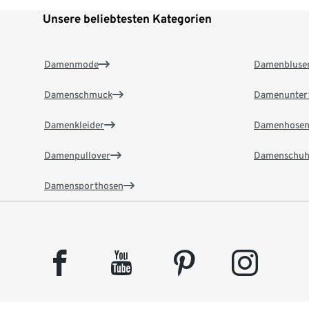
Unsere beliebtesten Kategorien
Damenmode
Damenbluse
Damenschmuck
Damenunter
Damenkleider
Damenhose
Damenpullover
Damenschuh
Damensporthosen
facebook
youtube
pinterest
instagram