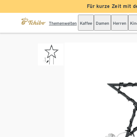
Für kurze Zeit mit d
Themenwelten
Kaffee
Damen
Herren
Kin