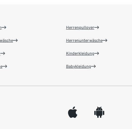
n
Herrenpullover
wäsche
Herrenunterwäsche
n
Kinderkleidung
e
Babykleidung
appleinc
android