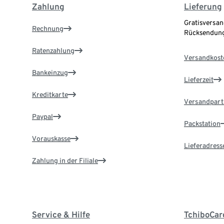
Zahlung
Lieferung
Gratisversan
Rechnung
Rücksendung
Ratenzahlung
Versandkost
Bankeinzug
Lieferzeit
Kreditkarte
Versandpart
Paypal
Packstation
Vorauskasse
Lieferadress
Zahlung in der Filiale
Service & Hilfe
TchiboCar