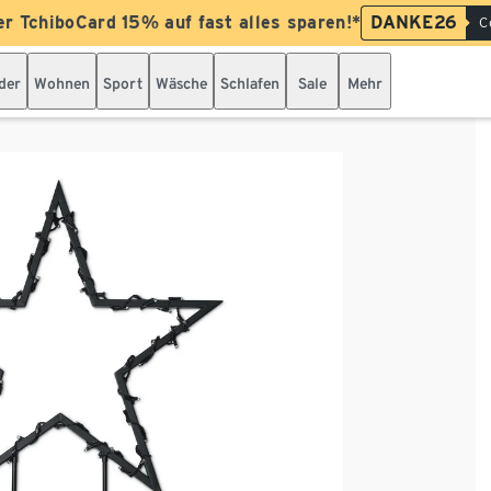
er TchiboCard 15% auf fast alles sparen!*
DANKE26
C
der
Wohnen
Sport
Wäsche
Schlafen
Sale
Mehr