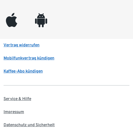
appleinc
android
Vertrag widerrufen
Mobilfunkvertrag kündigen
Kaffee-Abo kündigen
Service & Hilfe
Impressum
Datenschutz und Sicherheit