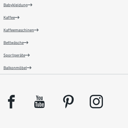
Babykleidung
Kaffee
Kaffeemaschinen
Bettwäsche
Sportgeräte
Balkonmöbel
facebook
youtube
pinterest
instagram