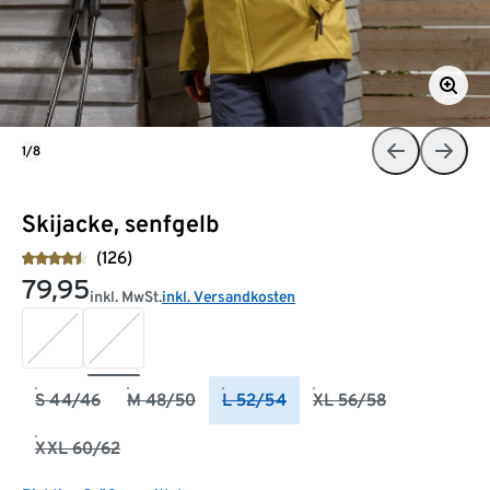
1/8
Skijacke, senfgelb
(126)
79,95
inkl. MwSt.
inkl. Versandkosten
S 44/46
M 48/50
L 52/54
XL 56/58
XXL 60/62