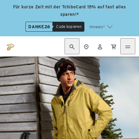
Für kurze Zeit mit der TchiboCard 15% auf fast alles
sparen!*
DANKE26
Code kopieren
Hinweis*