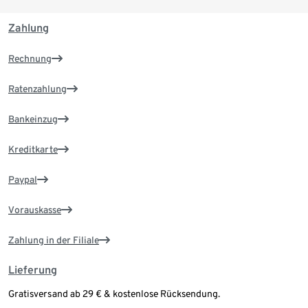
Elastische Ärmelstulpen mit Daumenloch
Skibrillentasche
Zahlung
Rechnung
Ratenzahlung
Bankeinzug
Kreditkarte
Paypal
Vorauskasse
Zahlung in der Filiale
Lieferung
Gratisversand ab 29 € & kostenlose Rücksendung.