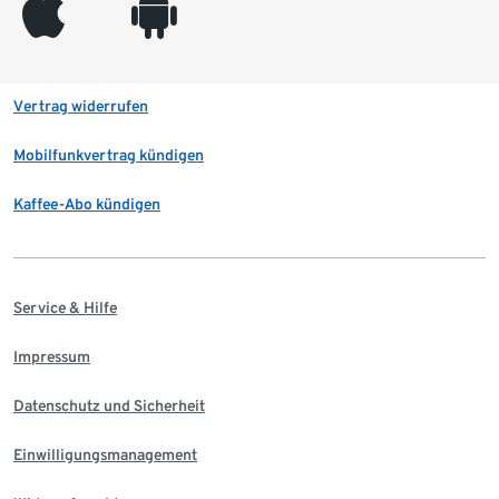
appleinc
android
Vertrag widerrufen
Mobilfunkvertrag kündigen
Kaffee-Abo kündigen
Service & Hilfe
Impressum
Datenschutz und Sicherheit
Einwilligungsmanagement