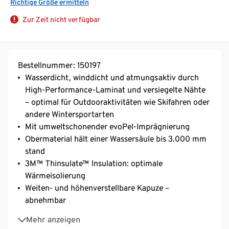
Richtige Größe ermitteln
Zur Zeit nicht verfügbar
Bestellnummer: 150197
Wasserdicht, winddicht und atmungsaktiv durch
High-Performance-Laminat und versiegelte Nähte
– optimal für Outdooraktivitäten wie Skifahren oder
andere Wintersportarten
Mit umweltschonender evoPel-Imprägnierung
Obermaterial hält einer Wassersäule bis 3.000 mm
stand
3M™ Thinsulate™ Insulation: optimale
Wärmeisolierung
Weiten- und höhenverstellbare Kapuze –
abnehmbar
Stehkragen und Rückenpartie mit weichem,
Mehr anzeigen
wärmendem Fleecefutter