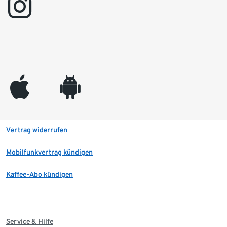
instagram
appleinc
android
Vertrag widerrufen
Mobilfunkvertrag kündigen
Kaffee-Abo kündigen
Service & Hilfe