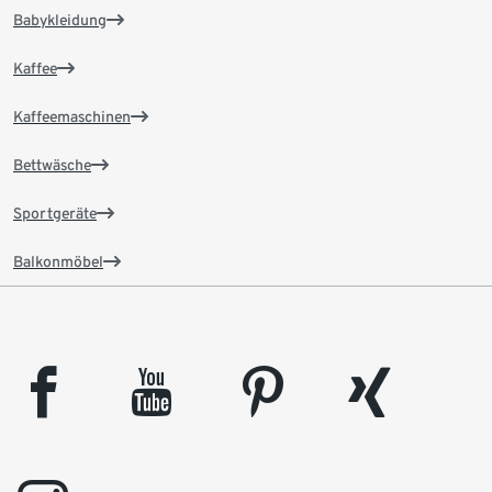
Babykleidung
Kaffee
Kaffeemaschinen
Bettwäsche
Sportgeräte
Balkonmöbel
facebook
youtube
pinterest
xing