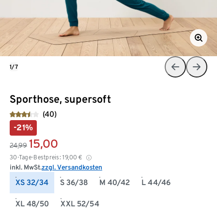
1/7
Sporthose, supersoft
(40)
-21%
15,00
24,99
30-Tage-Bestpreis:
19,00
€
inkl. MwSt.
zzgl. Versandkosten
XS 32/34
S 36/38
M 40/42
L 44/46
XL 48/50
XXL 52/54