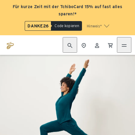
Für kurze Zeit mit der TchiboCard 15% auf fast alles
sparen!*
DANKE26
Code kopieren
Hinweis*