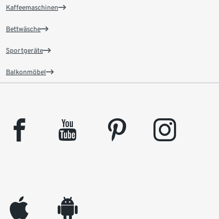
Kaffeemaschinen
Bettwäsche
Sportgeräte
Balkonmöbel
facebook
youtube
pinterest
instagram
appleinc
android