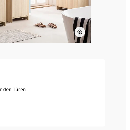
er den Türen
 rechten Tür
anleitung