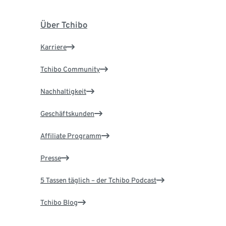
Über Tchibo
Karriere
Tchibo Community
Nachhaltigkeit
Geschäftskunden
Affiliate Programm
Presse
5 Tassen täglich – der Tchibo Podcast
Tchibo Blog