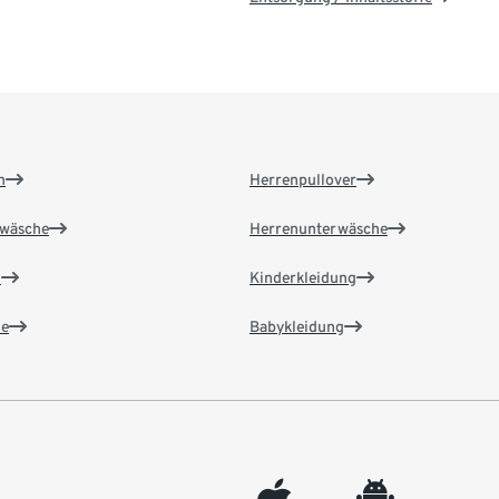
n
Herrenpullover
wäsche
Herrenunterwäsche
n
Kinderkleidung
e
Babykleidung