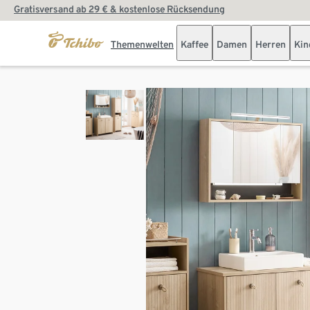
Gratisversand ab 29 € & kostenlose Rücksendung
Themenwelten
Kaffee
Damen
Herren
Kin