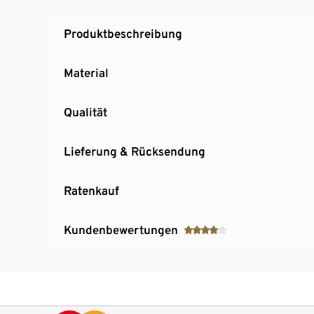
Ein Element unserer »Sonderby«-Möbel-Seri
Hersteller: Schildmeyer
Produktbeschreibung
MADE IN GERMANY
Material
Qualität
Lieferung & Rücksendung
Ratenkauf
Kundenbewertungen