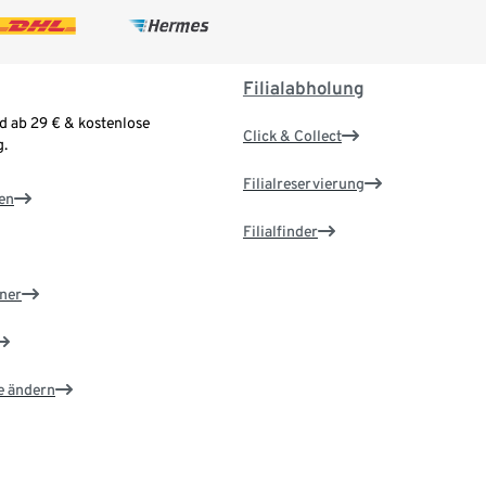
Filialabholung
d ab 29 € & kostenlose
Click & Collect
.
Filialreservierung
en
Filialfinder
ner
e ändern