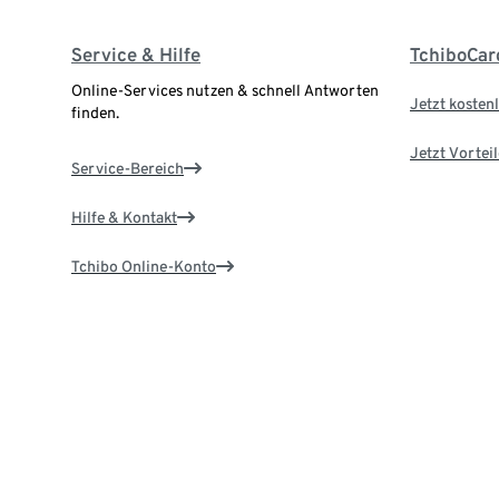
Service & Hilfe
TchiboCar
Online-Services nutzen & schnell Antworten
Jetzt kostenl
finden.
Jetzt Vortei
Service-Bereich
Hilfe & Kontakt
Tchibo Online-Konto