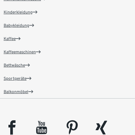
Kinderkleidung
Babykleidung
Kaffee
Kaffeemaschinen
Bettwäsche
Sportgeräte
Balkonmöbel
facebook
youtube
pinterest
xing