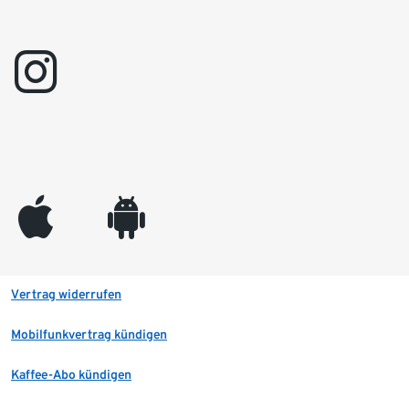
instagram
appleinc
android
Vertrag widerrufen
Mobilfunkvertrag kündigen
Kaffee-Abo kündigen