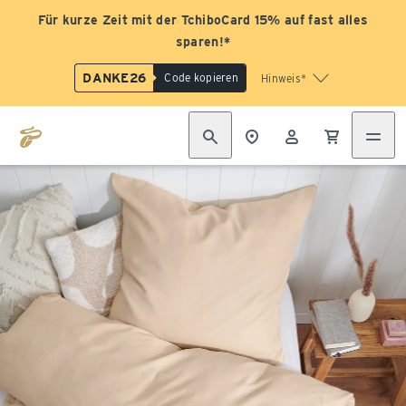
Für kurze Zeit mit der TchiboCard 15% auf fast alles
sparen!*
DANKE26
Code kopieren
Hinweis*