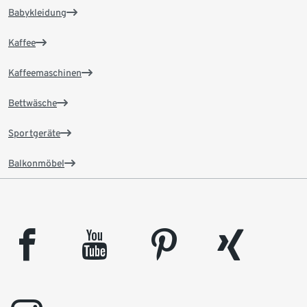
Babykleidung
Kaffee
Kaffeemaschinen
Bettwäsche
Sportgeräte
Balkonmöbel
facebook
youtube
pinterest
xing