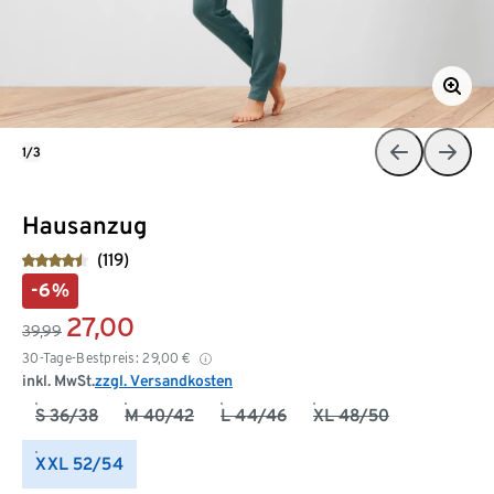
1/3
Hausanzug
(119)
-6%
27,00
39,99
30-Tage-Bestpreis:
29,00
€
inkl. MwSt.
zzgl. Versandkosten
S 36/38
M 40/42
L 44/46
XL 48/50
XXL 52/54