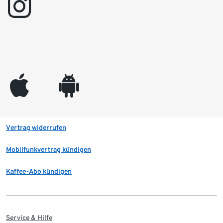
instagram
appleinc
android
Vertrag widerrufen
Mobilfunkvertrag kündigen
Kaffee-Abo kündigen
Service & Hilfe