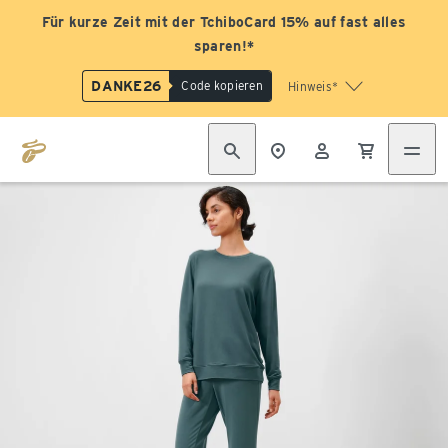
Für kurze Zeit mit der TchiboCard 15% auf fast alles
sparen!*
DANKE26
Code kopieren
Hinweis*