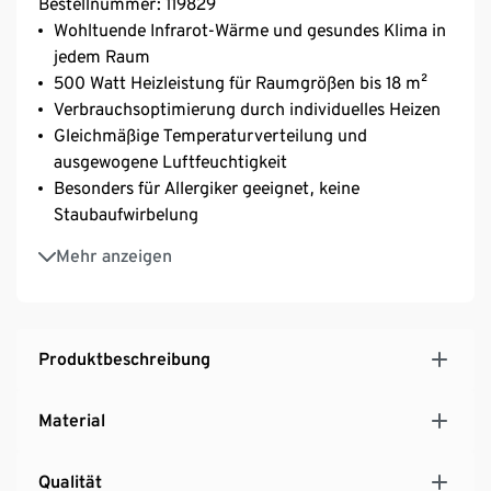
Bestellnummer: 119829
Wohltuende Infrarot-Wärme und gesundes Klima in
jedem Raum
500 Watt Heizleistung für Raumgrößen bis 18 m²
Verbrauchsoptimierung durch individuelles Heizen
Gleichmäßige Temperaturverteilung und
ausgewogene Luftfeuchtigkeit
Besonders für Allergiker geeignet, keine
Staubaufwirbelung
Temperatur kann mit Thermostat eingestellt
Mehr anzeigen
werden
Einfache Selbstmontage
Keine Installation nötig – einfach aufhängen und
anstecken
Produktbeschreibung
Da es sich um ein Naturprodukt handelt, kann die
Marmorierung gegenüber der Abbildung abweichen
Material
MADE IN GERMANY
Qualität