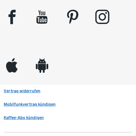
facebook
youtube
pinterest
instagram
appleinc
android
Vertrag widerrufen
Mobilfunkvertrag kündigen
Kaffee-Abo kündigen