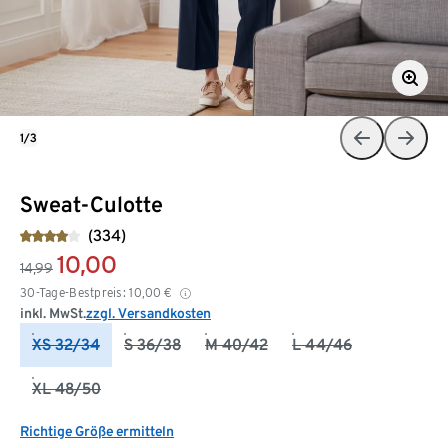
1/3
Sweat-Culotte
(334)
10,00
14,99
30-Tage-Bestpreis:
10,00
€
inkl. MwSt.
zzgl. Versandkosten
XS 32/34
S 36/38
M 40/42
L 44/46
XL 48/50
Richtige Größe ermitteln