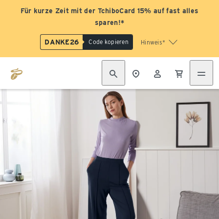
Für kurze Zeit mit der TchiboCard 15% auf fast alles
sparen!*
DANKE26
Code kopieren
Hinweis*