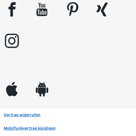
facebook
youtube
pinterest
xing
instagram
appleinc
android
Vertrag widerrufen
Mobilfunkvertrag kündigen