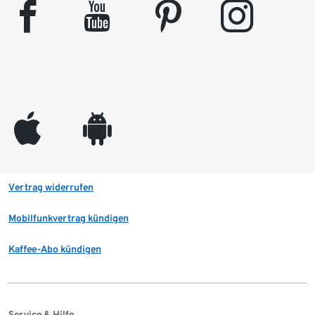
facebook
youtube
pinterest
instagram
appleinc
android
Vertrag widerrufen
Mobilfunkvertrag kündigen
Kaffee-Abo kündigen
Service & Hilfe