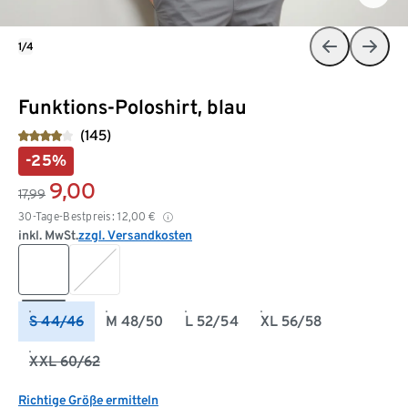
1/4
Funktions-Poloshirt, blau
(145)
-25%
9,00
17,99
30-Tage-Bestpreis:
12,00
€
inkl. MwSt.
zzgl. Versandkosten
S 44/46
M 48/50
L 52/54
XL 56/58
XXL 60/62
Richtige Größe ermitteln