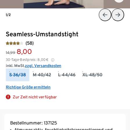
1/2
Seamless-Umstandstight
(58)
8,00
14,99
30-Tage-Bestpreis:
8,00
€
inkl. MwSt.
zzgl. Versandkosten
S 36/38
M 40/42
L 44/46
XL 48/50
Richtige Größe ermitteln
Zur Zeit nicht verfügbar
Bestellnummer: 137125
Atmungsaktiv, feuchtigkeitstransportierend und