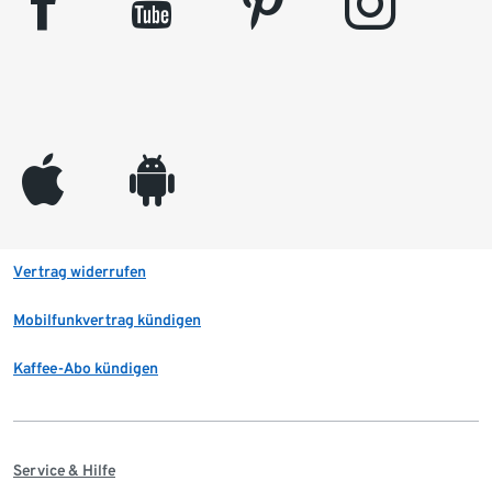
facebook
youtube
pinterest
instagram
appleinc
android
Vertrag widerrufen
Mobilfunkvertrag kündigen
Kaffee-Abo kündigen
Service & Hilfe