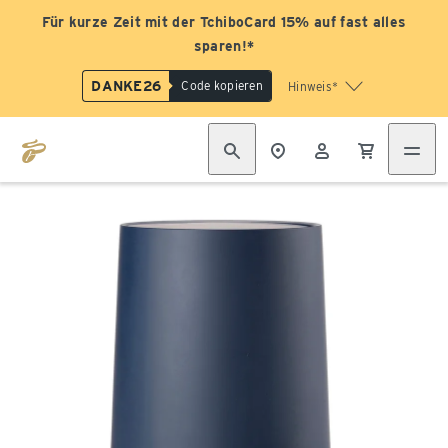
Für kurze Zeit mit der TchiboCard 15% auf fast alles
sparen!*
DANKE26
Code kopieren
Hinweis*