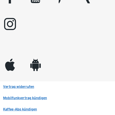
instagram
appleinc
android
Vertrag widerrufen
Mobilfunkvertrag kündigen
Kaffee-Abo kündigen