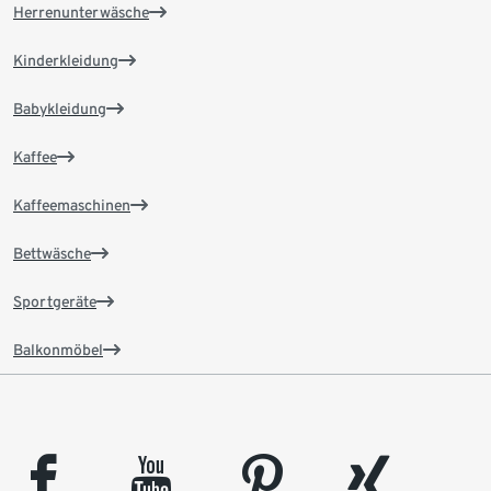
Herrenunterwäsche
Kinderkleidung
Babykleidung
Kaffee
Kaffeemaschinen
Bettwäsche
Sportgeräte
Balkonmöbel
facebook
youtube
pinterest
xing