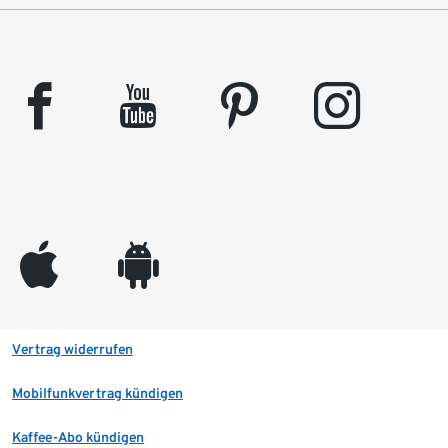
facebook
youtube
pinterest
instagram
appleinc
android
Vertrag widerrufen
Mobilfunkvertrag kündigen
Kaffee-Abo kündigen