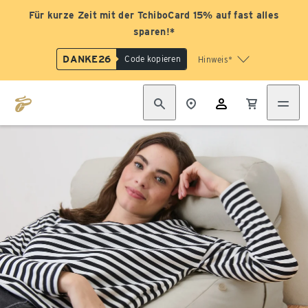
Für kurze Zeit mit der TchiboCard 15% auf fast alles
sparen!*
DANKE26
Code kopieren
Hinweis*