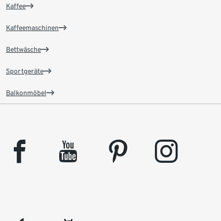
Kaffee
Kaffeemaschinen
Bettwäsche
Sportgeräte
Balkonmöbel
facebook
youtube
pinterest
instagram