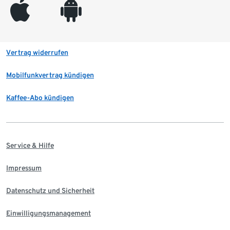
appleinc
android
Vertrag widerrufen
Mobilfunkvertrag kündigen
Kaffee-Abo kündigen
Service & Hilfe
Impressum
Datenschutz und Sicherheit
Einwilligungsmanagement