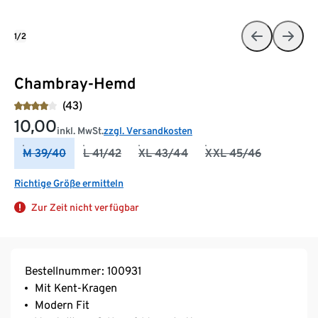
1/2
Chambray-Hemd
(43)
10,00
inkl. MwSt.
zzgl. Versandkosten
M 39/40
L 41/42
XL 43/44
XXL 45/46
Richtige Größe ermitteln
Zur Zeit nicht verfügbar
Bestellnummer: 100931
Mit Kent-Kragen
Modern Fit