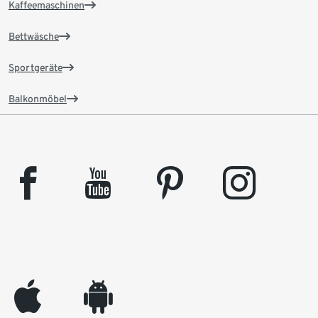
Kaffeemaschinen
Bettwäsche
Sportgeräte
Balkonmöbel
facebook
youtube
pinterest
instagram
appleinc
android