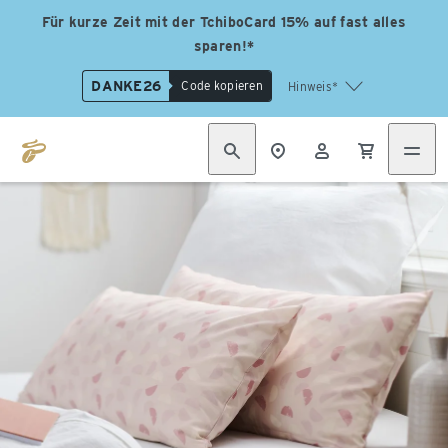
Für kurze Zeit mit der TchiboCard 15% auf fast alles
sparen!*
DANKE26
Code kopieren
Hinweis*