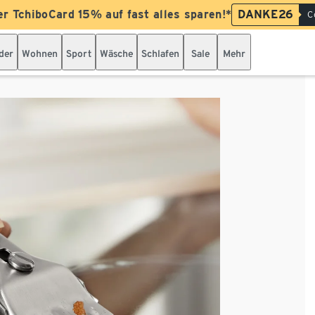
er TchiboCard 15% auf fast alles sparen!*
DANKE26
C
der
Wohnen
Sport
Wäsche
Schlafen
Sale
Mehr