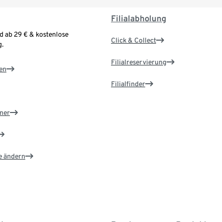
Filialabholung
d ab 29 € & kostenlose
Click & Collect
.
Filialreservierung
en
Filialfinder
ner
e ändern