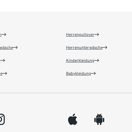
n
Herrenpullover
wäsche
Herrenunterwäsche
n
Kinderkleidung
e
Babykleidung
gram
appleinc
android