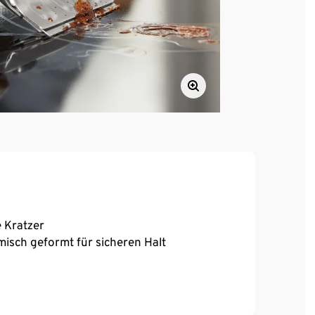
 Kratzer
misch geformt für sicheren Halt
n und auswechseln