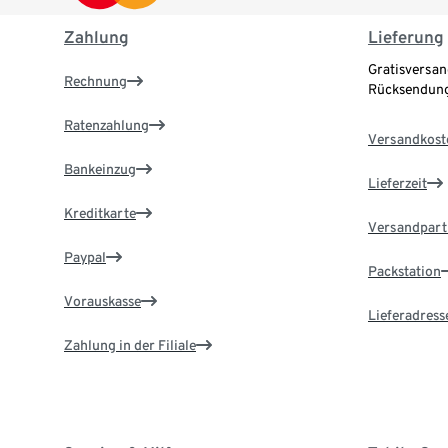
Zahlung
Lieferung
Gratisversan
Rechnung
Rücksendung
Ratenzahlung
Versandkost
Bankeinzug
Lieferzeit
Kreditkarte
Versandpart
Paypal
Packstation
Vorauskasse
Lieferadress
Zahlung in der Filiale