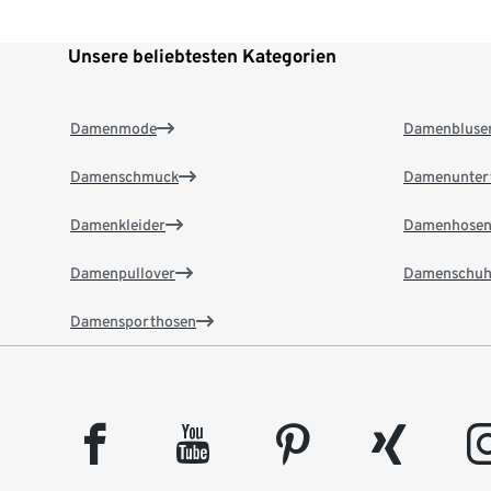
Unsere beliebtesten Kategorien
Damenmode
Damenbluse
Damenschmuck
Damenunter
Damenkleider
Damenhose
Damenpullover
Damenschuh
Damensporthosen
facebook
youtube
pinterest
xing
insta