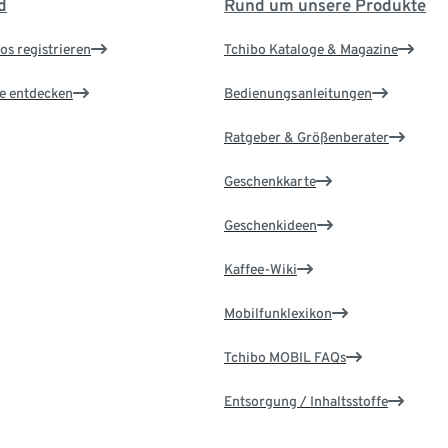
d
Rund um unsere Produkte
os registrieren
Tchibo Kataloge & Magazine
le entdecken
Bedienungsanleitungen
Ratgeber & Größenberater
Geschenkkarte
Geschenkideen
Kaffee-Wiki
Mobilfunklexikon
Tchibo MOBIL FAQs
Entsorgung / Inhaltsstoffe