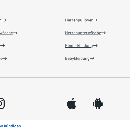
n
Herrenpullover
wäsche
Herrenunterwäsche
n
Kinderkleidung
e
Babykleidung
gram
appleinc
android
bo kündigen