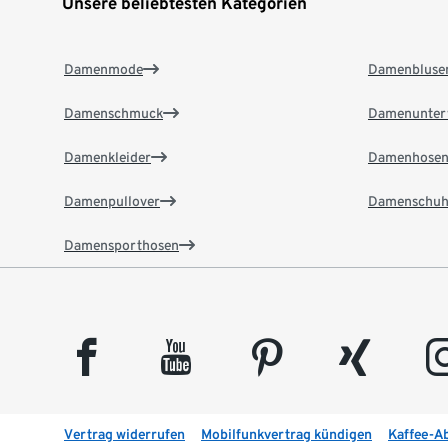
Unsere beliebtesten Kategorien
Damenmode
Damenbluse
Damenschmuck
Damenunter
Damenkleider
Damenhose
Damenpullover
Damenschuh
Damensporthosen
facebook
youtube
pinterest
xing
insta
Vertrag widerrufen
Mobilfunkvertrag kündigen
Kaffee-A