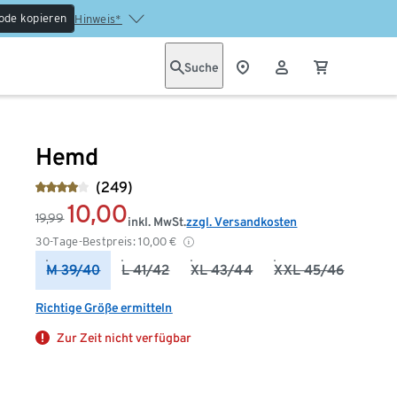
ode kopieren
Hinweis*
Suche
Hemd
(249)
10,00
19,99
inkl. MwSt.
zzgl. Versandkosten
30-Tage-Bestpreis:
10,00
€
M 39/40
L 41/42
XL 43/44
XXL 45/46
Richtige Größe ermitteln
Zur Zeit nicht verfügbar