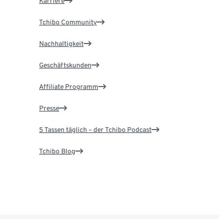
Karriere
Tchibo Community
Nachhaltigkeit
Geschäftskunden
Affiliate Programm
Presse
5 Tassen täglich – der Tchibo Podcast
Tchibo Blog