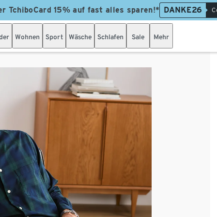
er TchiboCard 15% auf fast alles sparen!*
DANKE26
C
der
Wohnen
Sport
Wäsche
Schlafen
Sale
Mehr