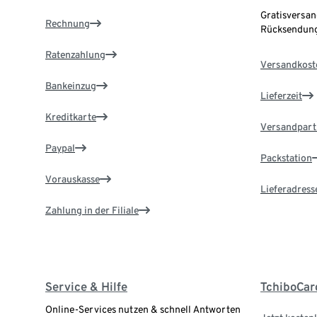
Gratisversan
Rechnung
Rücksendung
Ratenzahlung
Versandkost
Bankeinzug
Lieferzeit
Kreditkarte
Versandpart
Paypal
Packstation
Vorauskasse
Lieferadress
Zahlung in der Filiale
Service & Hilfe
TchiboCar
Online-Services nutzen & schnell Antworten