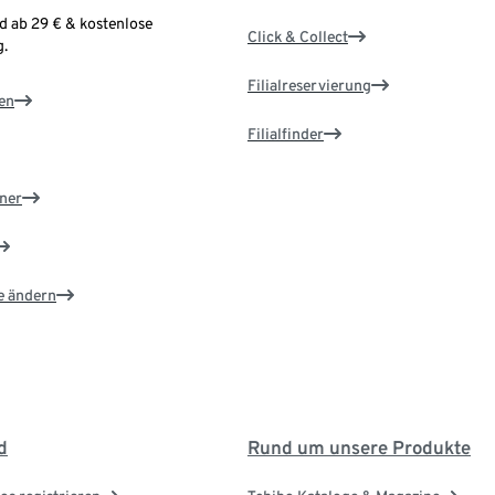
d ab 29 € & kostenlose
Click & Collect
.
Filialreservierung
en
Filialfinder
ner
e ändern
d
Rund um unsere Produkte