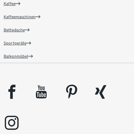
Kaffee
Kaffeemaschinen
Bettwäsche
Sportgeräte
Balkonmöbel
facebook
youtube
pinterest
xing
instagram