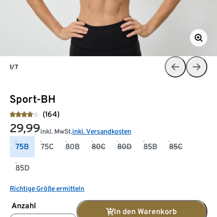
1/7
Sport-BH
(164)
29,99
inkl. MwSt.
inkl. Versandkosten
75B
75C
80B
80C
80D
85B
85C
85D
Richtige Größe ermitteln
Anzahl
In den Warenkorb