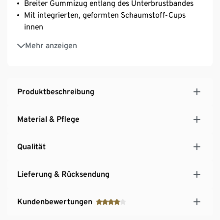
Breiter Gummizug entlang des Unterbrustbandes
Mit integrierten, geformten Schaumstoff-Cups
innen
Extraweicher, 3-fach verstellbarer Softseal®-
Mehr anzeigen
Häkchenverschluss
Mit Markenelasthan: formbeständig, perfekter Sitz
bei voller Bewegungsfreiheit
Produktbeschreibung
Material & Pflege
Qualität
Lieferung & Rücksendung
Kundenbewertungen