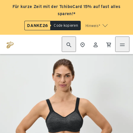
Für kurze Zeit mit der TchiboCard 15% auf fast alles
sparen!*
DANKE26
Code kopieren
Hinweis*