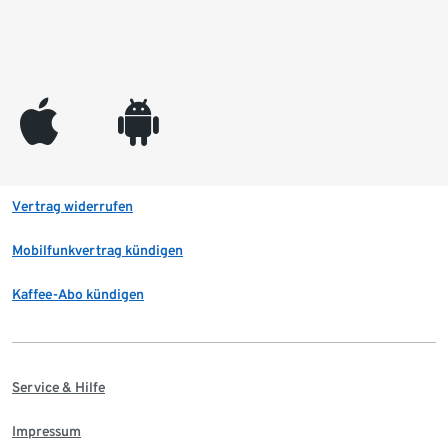
appleinc
android
Vertrag widerrufen
Mobilfunkvertrag kündigen
Kaffee-Abo kündigen
Service & Hilfe
Impressum