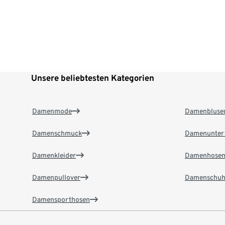
Unsere beliebtesten Kategorien
Damenmode
Damenbluse
Damenschmuck
Damenunter
Damenkleider
Damenhose
Damenpullover
Damenschuh
Damensporthosen