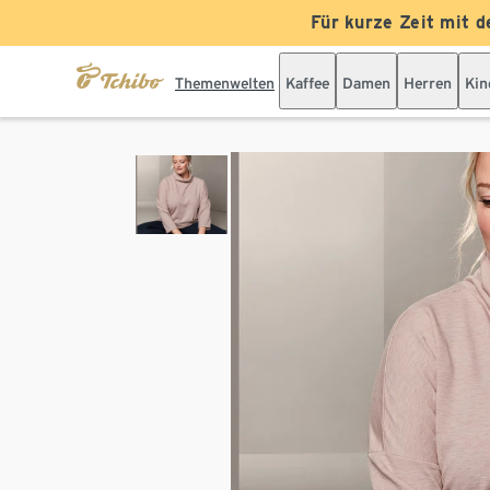
Für kurze Zeit mit d
Themenwelten
Kaffee
Damen
Herren
Kin