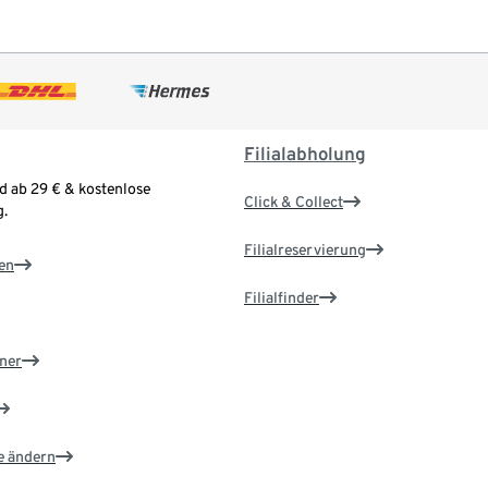
Filialabholung
d ab 29 € & kostenlose
Click & Collect
.
Filialreservierung
en
Filialfinder
ner
e ändern