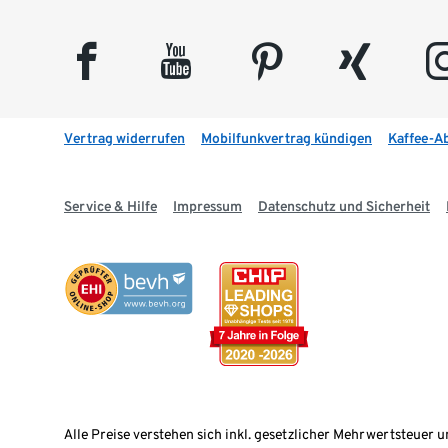
facebook
youtube
pinterest
xing
insta
Vertrag widerrufen
Mobilfunkvertrag kündigen
Kaffee-A
Service & Hilfe
Impressum
Datenschutz und Sicherheit
Alle Preise verstehen sich inkl. gesetzlicher Mehrwertsteuer u