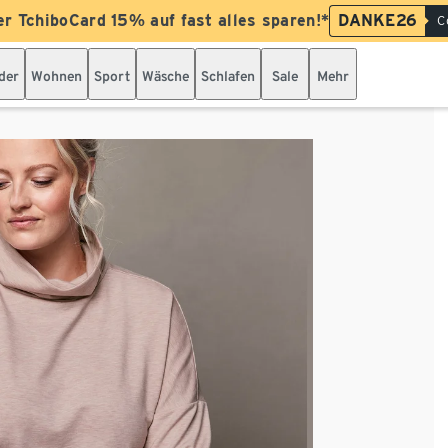
er TchiboCard 15% auf fast alles sparen!*
DANKE26
C
der
Wohnen
Sport
Wäsche
Schlafen
Sale
Mehr