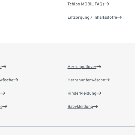
Tchibo MOBIL FAQs
Entsorgung / Inhaltsstoffe
n
Herrenpullover
wäsche
Herrenunterwäsche
n
Kinderkleidung
e
Babykleidung