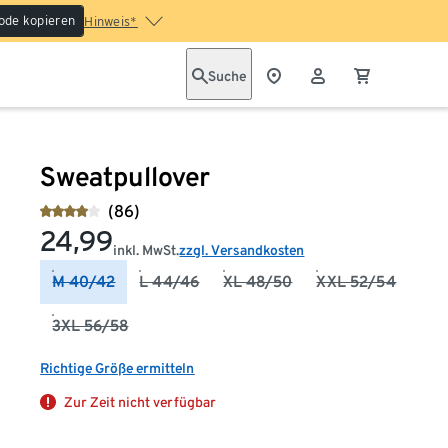
ode kopieren
Hinweis*
Suche
Sweatpullover
(86)
24,99
inkl. MwSt.
zzgl. Versandkosten
M 40/42
L 44/46
XL 48/50
XXL 52/54
3XL 56/58
Richtige Größe ermitteln
Zur Zeit nicht verfügbar