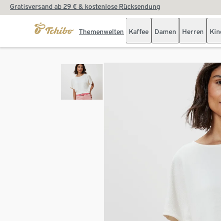
Gratisversand ab 29 € & kostenlose Rücksendung
Themenwelten
Kaffee
Damen
Herren
Kin