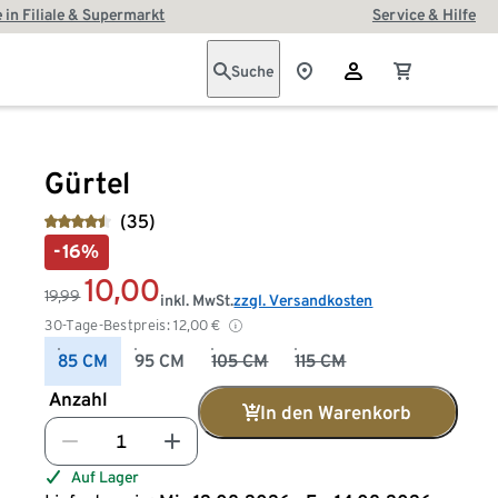
 in Filiale & Supermarkt
Service & Hilfe
Suche
Gürtel
(35)
-16%
10,00
19,99
inkl. MwSt.
zzgl. Versandkosten
30-Tage-Bestpreis:
12,00
€
85 CM
95 CM
105 CM
115 CM
Anzahl
In den Warenkorb
Auf Lager