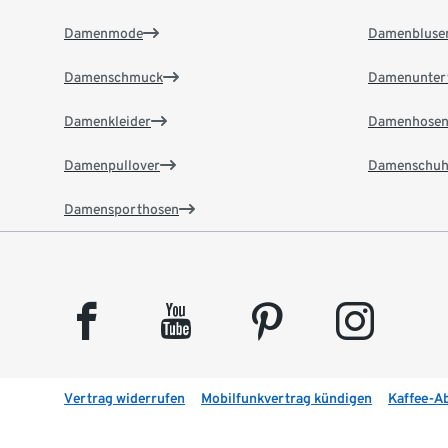
Damenmode
Damenbluse
Damenschmuck
Damenunter
Damenkleider
Damenhose
Damenpullover
Damenschuh
Damensporthosen
facebook
youtube
pinterest
instagram
Vertrag widerrufen
Mobilfunkvertrag kündigen
Kaffee-A