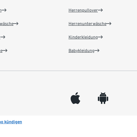
n
Herrenpullover
wäsche
Herrenunterwäsche
n
Kinderkleidung
e
Babykleidung
appleinc
android
bo kündigen