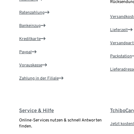
Rücksendung
Ratenzahlung
Versandkost
Bankeinzug
Lieferzeit
Kreditkarte
Versandpart
Paypal
Packstation
Vorauskasse
Lieferadress
Zahlung in der Filiale
Service & Hilfe
TchiboCar
Online-Services nutzen & schnell Antworten
Jetzt kostenl
finden.