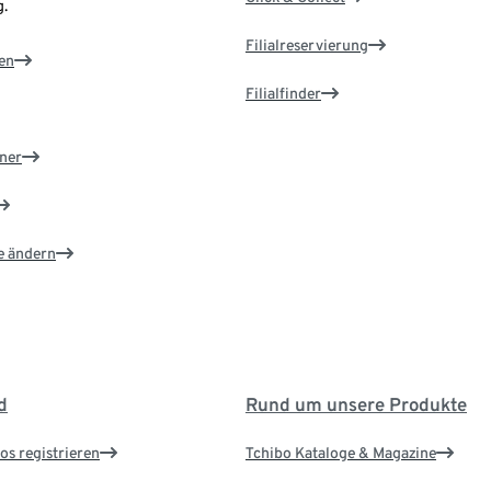
.
Filialreservierung
en
Filialfinder
ner
e ändern
d
Rund um unsere Produkte
os registrieren
Tchibo Kataloge & Magazine