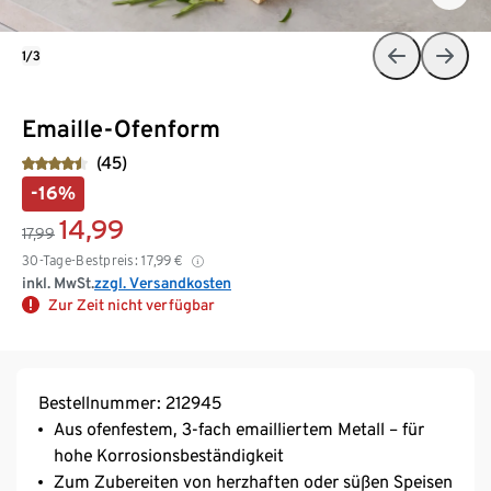
1/3
Emaille-Ofenform
(45)
-16%
14,99
17,99
30-Tage-Bestpreis:
17,99
€
inkl. MwSt.
zzgl. Versandkosten
Zur Zeit nicht verfügbar
Bestellnummer: 212945
Aus ofenfestem, 3-fach emailliertem Metall – für
hohe Korrosionsbeständigkeit
Zum Zubereiten von herzhaften oder süßen Speisen