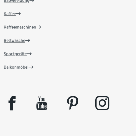
Babykleidung
Kaffee
Kaffeemaschinen
Bettwäsche
Sportgeräte
Balkonmöbel
facebook
youtube
pinterest
instagram