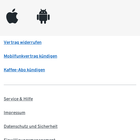
appleinc
android
Vertrag widerrufen
Mobilfunkvertrag kündigen
Kaffee-Abo kündigen
Service & Hilfe
Impressum
Datenschutz und Sicherheit