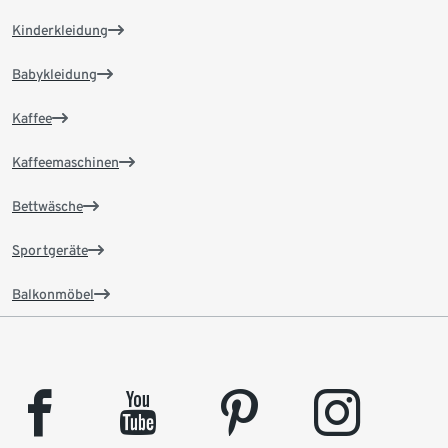
Kinderkleidung
Babykleidung
Kaffee
Kaffeemaschinen
Bettwäsche
Sportgeräte
Balkonmöbel
facebook
youtube
pinterest
instagram