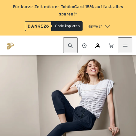
Für kurze Zeit mit der TchiboCard 15% auf fast alles
sparen!*
DANKE26
Code kopieren
Hinweis*