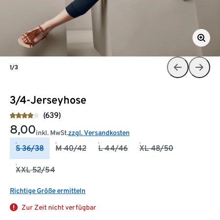
1/3
3/4-Jerseyhose
(639)
8,00
inkl. MwSt.
zzgl. Versandkosten
S 36/38
M 40/42
L 44/46
XL 48/50
XXL 52/54
Richtige Größe ermitteln
Zur Zeit nicht verfügbar