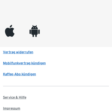
appleinc
android
Vertrag widerrufen
Mobilfunkvertrag kündigen
Kaffee-Abo kündigen
Service & Hilfe
Impressum