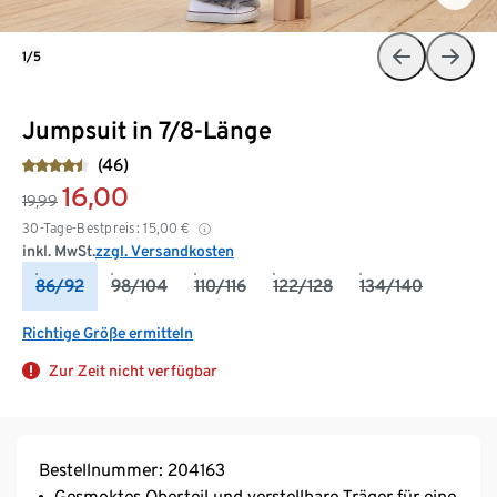
1/5
Jumpsuit in 7/8-Länge
(46)
16,00
19,99
30-Tage-Bestpreis:
15,00
€
inkl. MwSt.
zzgl. Versandkosten
86/92
98/104
110/116
122/128
134/140
Richtige Größe ermitteln
Zur Zeit nicht verfügbar
Bestellnummer: 204163
Gesmoktes Oberteil und verstellbare Träger für eine