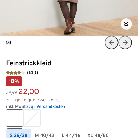
1/5
Feinstrickkleid
(140)
-8%
22,00
39,99
30-Tage-Bestpreis:
24,00
€
inkl. MwSt.
zzgl. Versandkosten
S 36/38
M 40/42
L 44/46
XL 48/50