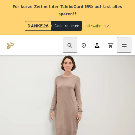
Für kurze Zeit mit der TchiboCard 15% auf fast alles
sparen!*
DANKE26
Code kopieren
Hinweis*