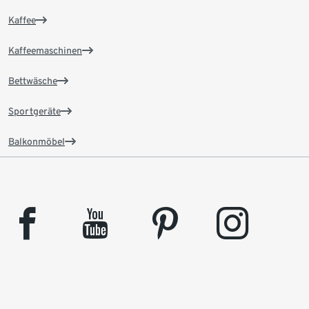
Kaffee
Kaffeemaschinen
Bettwäsche
Sportgeräte
Balkonmöbel
facebook
youtube
pinterest
instagram