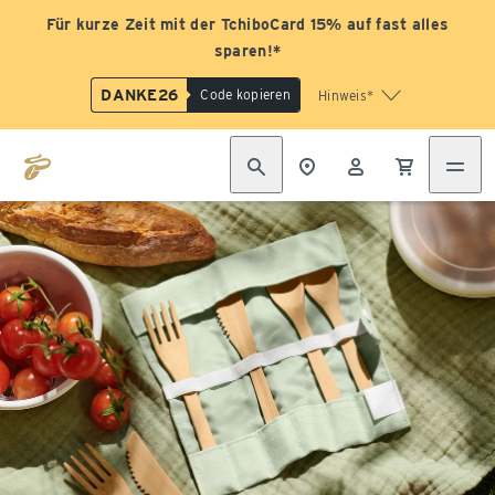
Für kurze Zeit mit der TchiboCard 15% auf fast alles
sparen!*
DANKE26
Code kopieren
Hinweis*