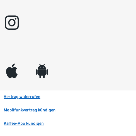
instagram
appleinc
android
Vertrag widerrufen
Mobilfunkvertrag kündigen
Kaffee-Abo kündigen