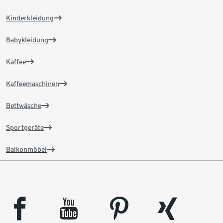
Kinderkleidung
Babykleidung
Kaffee
Kaffeemaschinen
Bettwäsche
Sportgeräte
Balkonmöbel
facebook
youtube
pinterest
xing