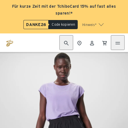
Für kurze Zeit mit der TchiboCard 15% auf fast alles
sparen!*
DANKE26
Code kopieren
Hinweis*