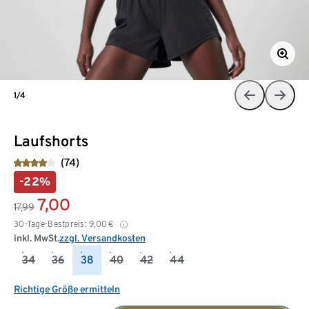
1/4
Laufshorts
(74)
-22%
7,00
17,99
30-Tage-Bestpreis:
9,00
€
inkl. MwSt.
zzgl. Versandkosten
34
36
38
40
42
44
Richtige Größe ermitteln