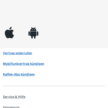
appleinc
android
Vertrag widerrufen
Mobilfunkvertrag kündigen
Kaffee-Abo kündigen
Service & Hilfe
Impressum