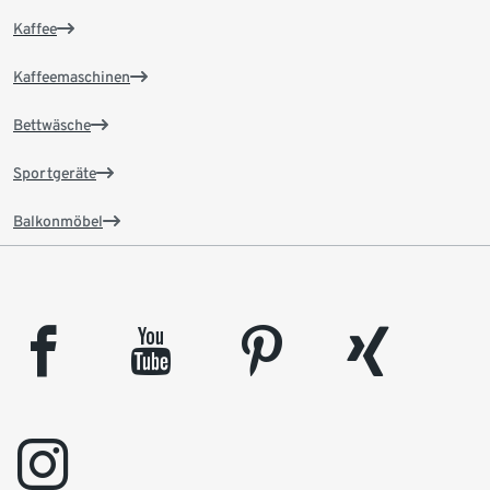
Kaffee
Kaffeemaschinen
Bettwäsche
Sportgeräte
Balkonmöbel
facebook
youtube
pinterest
xing
instagram