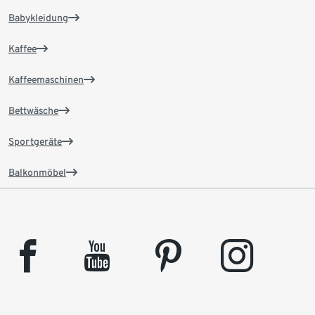
Babykleidung
Kaffee
Kaffeemaschinen
Bettwäsche
Sportgeräte
Balkonmöbel
facebook
youtube
pinterest
instagram