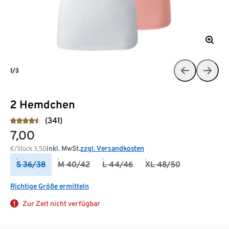
1/3
2 Hemdchen
(341)
7,00
inkl. MwSt.
zzgl. Versandkosten
€/Stück
3,50
S 36/38
M 40/42
L 44/46
XL 48/50
Richtige Größe ermitteln
Zur Zeit nicht verfügbar