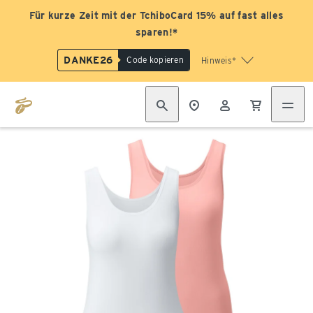
Für kurze Zeit mit der TchiboCard 15% auf fast alles
sparen!*
DANKE26
Code kopieren
Hinweis*