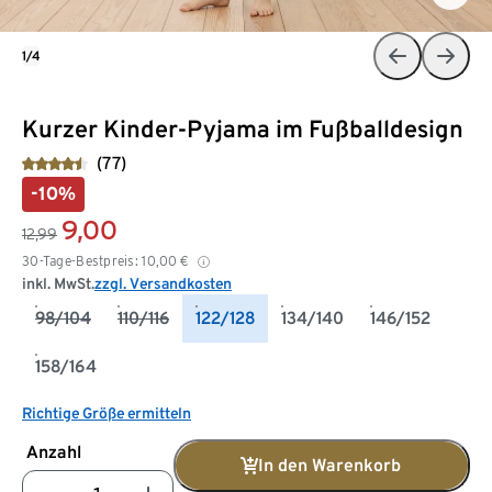
1/4
Kurzer Kinder-Pyjama im Fußballdesign
(77)
-10%
9,00
12,99
30-Tage-Bestpreis:
10,00
€
inkl. MwSt.
zzgl. Versandkosten
98/104
110/116
122/128
134/140
146/152
158/164
Richtige Größe ermitteln
Anzahl
In den Warenkorb