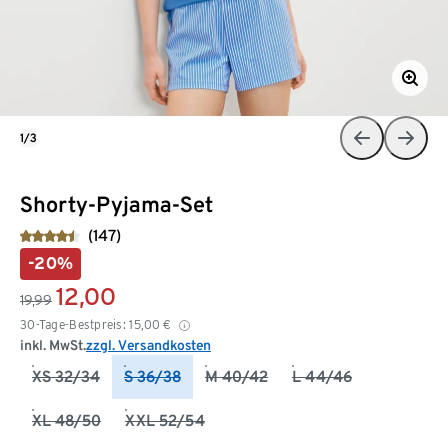
1/3
Shorty-Pyjama-Set
(147)
-20%
12,00
19,99
30-Tage-Bestpreis:
15,00
€
inkl. MwSt.
zzgl. Versandkosten
XS 32/34
S 36/38
M 40/42
L 44/46
XL 48/50
XXL 52/54