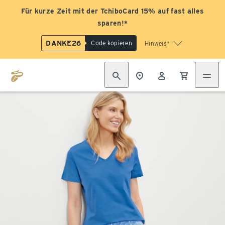
Für kurze Zeit mit der TchiboCard 15% auf fast alles
sparen!*
DANKE26
Code kopieren
Hinweis*