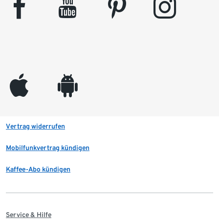
facebook
youtube
pinterest
instagram
appleinc
android
Vertrag widerrufen
Mobilfunkvertrag kündigen
Kaffee-Abo kündigen
Service & Hilfe