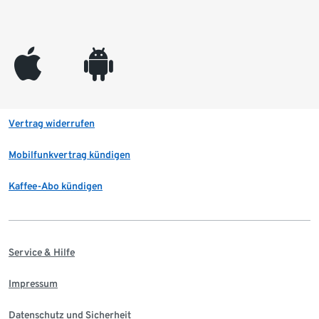
appleinc
android
Vertrag widerrufen
Mobilfunkvertrag kündigen
Kaffee-Abo kündigen
Service & Hilfe
Impressum
Datenschutz und Sicherheit