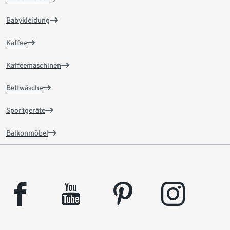
Babykleidung
Kaffee
Kaffeemaschinen
Bettwäsche
Sportgeräte
Balkonmöbel
facebook
youtube
pinterest
instagram