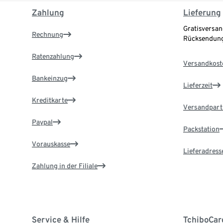
Zahlung
Lieferung
Gratisversan
Rechnung
Rücksendung
Ratenzahlung
Versandkost
Bankeinzug
Lieferzeit
Kreditkarte
Versandpart
Paypal
Packstation
Vorauskasse
Lieferadress
Zahlung in der Filiale
Service & Hilfe
TchiboCar