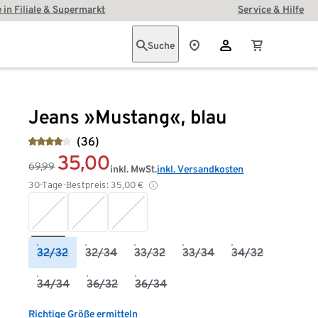
 in Filiale & Supermarkt
Service & Hilfe
Suche
Jeans »Mustang«, blau
(36)
35,00
69,99
inkl. MwSt.
inkl. Versandkosten
30-Tage-Bestpreis:
35,00
€
32/32
32/34
33/32
33/34
34/32
34/34
36/32
36/34
Richtige Größe ermitteln