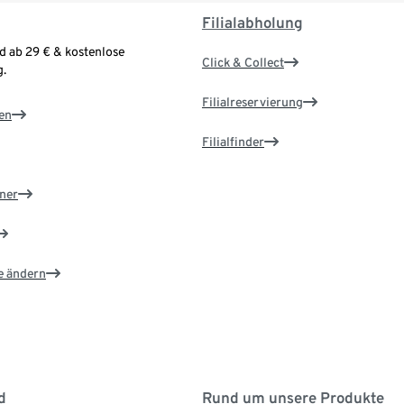
Filialabholung
d ab 29 € & kostenlose
Click & Collect
.
Filialreservierung
en
Filialfinder
ner
e ändern
d
Rund um unsere Produkte