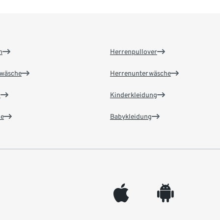
n
Herrenpullover
wäsche
Herrenunterwäsche
n
Kinderkleidung
e
Babykleidung
appleinc
android