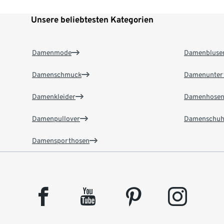
Unsere beliebtesten Kategorien
Damenmode
Damenbluse
Damenschmuck
Damenunter
Damenkleider
Damenhose
Damenpullover
Damenschuh
Damensporthosen
facebook
youtube
pinterest
instagram