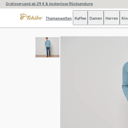
Gratisversand ab 29 € & kostenlose Rücksendung
Themenwelten
Kaffee
Damen
Herren
Kin