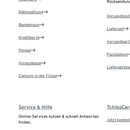
Rücksendung
Ratenzahlung
Versandkost
Bankeinzug
Lieferzeit
Kreditkarte
Versandpart
Paypal
Packstation
Vorauskasse
Lieferadress
Zahlung in der Filiale
Service & Hilfe
TchiboCar
Online-Services nutzen & schnell Antworten
Jetzt kostenl
finden.