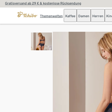
Gratisversand ab 29 € & kostenlose Rücksendung
Themenwelten
Kaffee
Damen
Herren
Kin