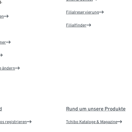
.
Filialreservierung
en
Filialfinder
ner
e ändern
d
Rund um unsere Produkte
os registrieren
Tchibo Kataloge & Magazine