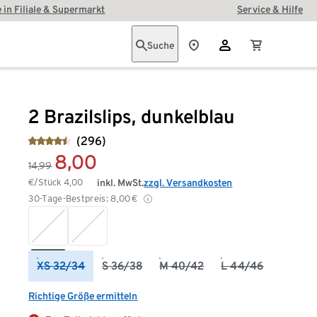
 in Filiale & Supermarkt
Service & Hilfe
Suche
2 Brazilslips, dunkelblau
(296)
8,00
14,99
€/Stück
4,00
inkl. MwSt.
zzgl. Versandkosten
30-Tage-Bestpreis:
8,00
€
XS 32/34
S 36/38
M 40/42
L 44/46
Richtige Größe ermitteln