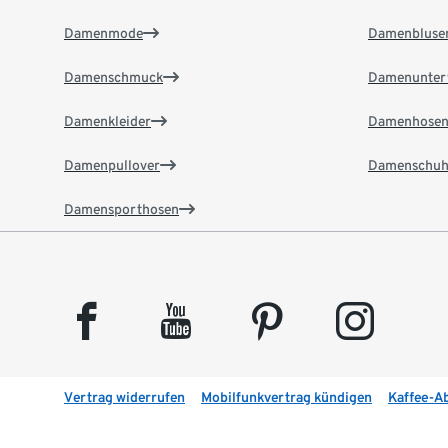
Damenmode
Damenbluse
Damenschmuck
Damenunter
Damenkleider
Damenhose
Damenpullover
Damenschuh
Damensporthosen
facebook
youtube
pinterest
instagram
Vertrag widerrufen
Mobilfunkvertrag kündigen
Kaffee-A