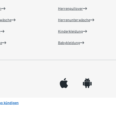
n
Herrenpullover
wäsche
Herrenunterwäsche
n
Kinderkleidung
e
Babykleidung
appleinc
android
bo kündigen