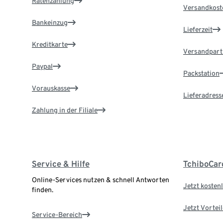
Ratenzahlung
Versandkost
Bankeinzug
Lieferzeit
Kreditkarte
Versandpart
Paypal
Packstation
Vorauskasse
Lieferadress
Zahlung in der Filiale
Service & Hilfe
TchiboCar
Online-Services nutzen & schnell Antworten
Jetzt kostenl
finden.
Jetzt Vortei
Service-Bereich