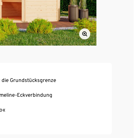
r die Grundstücksgrenze
romeline-Eckverbindung
io«
e
für zu Hause