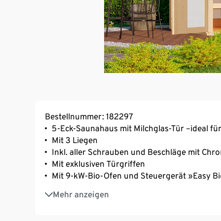
Bestellnummer: 182297
5-Eck-Saunahaus mit Milchglas-Tür –ideal fü
Mit 3 Liegen
Inkl. aller Schrauben und Beschläge mit Ch
Mit exklusiven Türgriffen
Mit 9-kW-Bio-Ofen und Steuergerät »Easy B
Naturbelassene Optik – aus nordischer Ficht
Mehr anzeigen
Der ideale Ort zum Entspannen und Erholen 