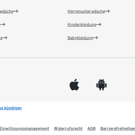
wäsche
Herrenunterwäsche
n
Kinderkleidung
e
Babykleidung
appleinc
android
bo kündigen
Einwilligungsmanagement
Widerrufsrecht
AGB
Barrierefreiheitse