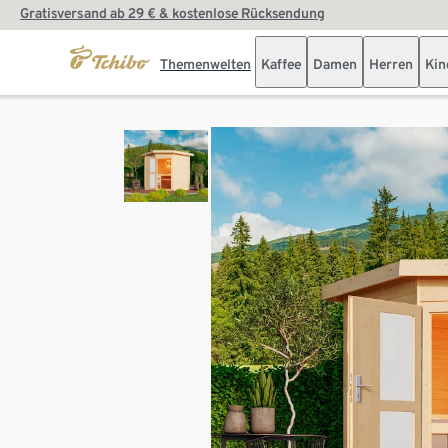
Gratisversand ab 29 € & kostenlose Rücksendung
Themenwelten
Kaffee
Damen
Herren
Kin