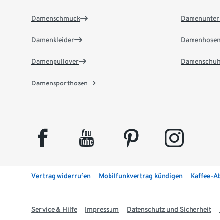
Damenschmuck
Damenunter
Damenkleider
Damenhose
Damenpullover
Damenschuh
Damensporthosen
facebook
youtube
pinterest
instagram
Vertrag widerrufen
Mobilfunkvertrag kündigen
Kaffee-A
Service & Hilfe
Impressum
Datenschutz und Sicherheit