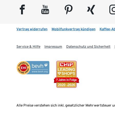
facebook
youtube
pinterest
xing
insta
Vertrag widerrufen
Mobilfunkvertrag kündigen
Kaffee-A
Service & Hilfe
Impressum
Datenschutz und Sicherheit
Alle Preise verstehen sich inkl. gesetzlicher Mehrwertsteuer u