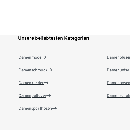
Unsere beliebtesten Kategorien
Damenmode
Damenbluse
Damenschmuck
Damenunter
Damenkleider
Damenhose
Damenpullover
Damenschuh
Damensporthosen