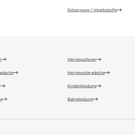
Entsorgung / Inhaltsstoffe
n
Herrenpullover
wäsche
Herrenunterwäsche
n
Kinderkleidung
e
Babykleidung