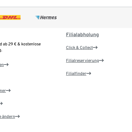
Filialabholung
d ab 29 € & kostenlose
Click & Collect
.
Filialreservierung
en
Filialfinder
ner
e ändern