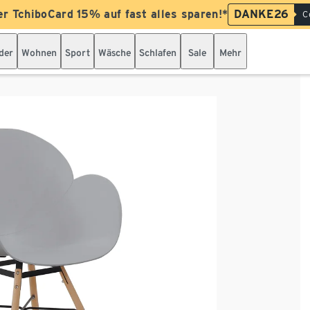
er TchiboCard 15% auf fast alles sparen!*
DANKE26
C
der
Wohnen
Sport
Wäsche
Schlafen
Sale
Mehr