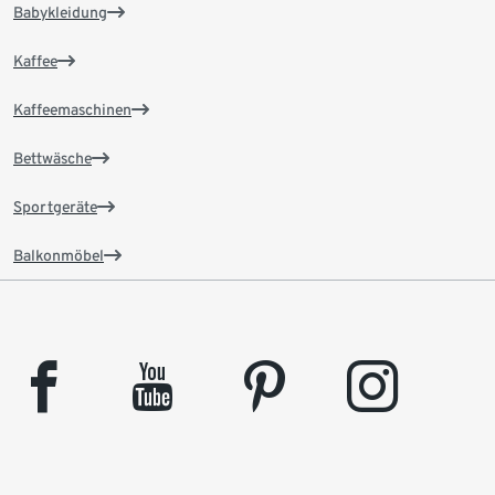
Babykleidung
Kaffee
Kaffeemaschinen
Bettwäsche
Sportgeräte
Balkonmöbel
facebook
youtube
pinterest
instagram