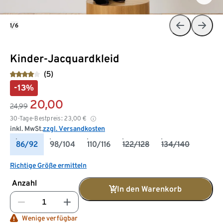
1/6
Kinder-Jacquardkleid
(5)
-13%
20,00
24,99
30-Tage-Bestpreis:
23,00
€
inkl. MwSt.
zzgl. Versandkosten
86/92
98/104
110/116
122/128
134/140
Richtige Größe ermitteln
Anzahl
In den Warenkorb
Wenige verfügbar