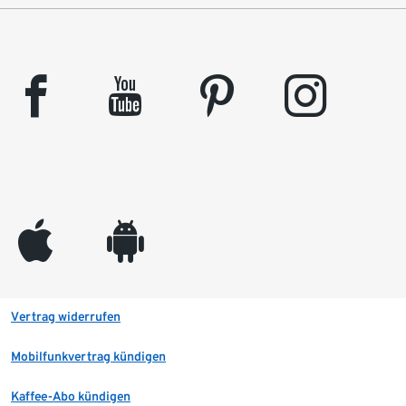
facebook
youtube
pinterest
instagram
appleinc
android
Vertrag widerrufen
Mobilfunkvertrag kündigen
Kaffee-Abo kündigen