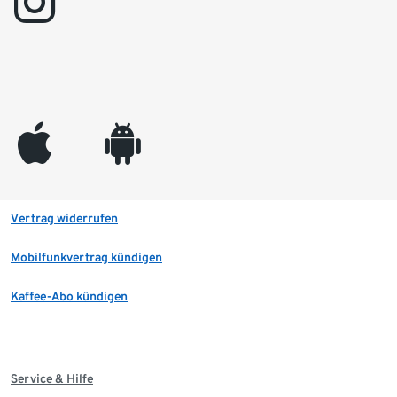
instagram
appleinc
android
Vertrag widerrufen
Mobilfunkvertrag kündigen
Kaffee-Abo kündigen
Service & Hilfe