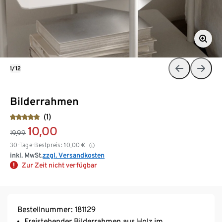
1/12
Bilderrahmen
(1)
10,00
19,99
30-Tage-Bestpreis:
10,00
€
inkl. MwSt.
zzgl. Versandkosten
Zur Zeit nicht verfügbar
Bestellnummer: 181129
Freistehender Bilderrahmen aus Holz im