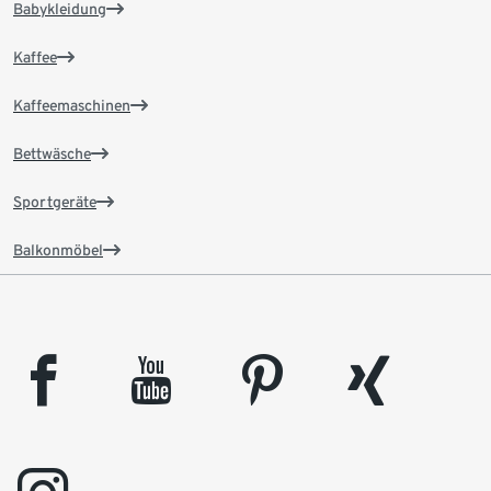
Babykleidung
Kaffee
Kaffeemaschinen
Bettwäsche
Sportgeräte
Balkonmöbel
facebook
youtube
pinterest
xing