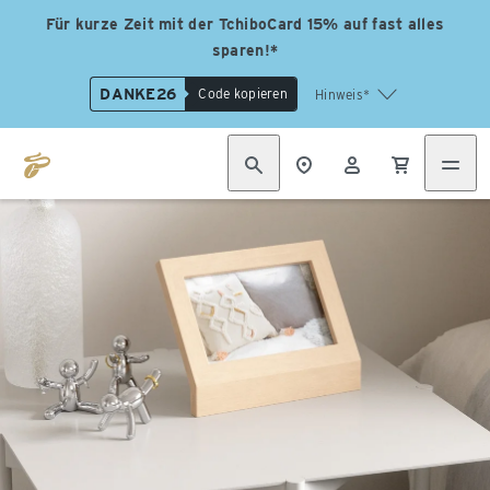
Für kurze Zeit mit der TchiboCard 15% auf fast alles
sparen!*
DANKE26
Code kopieren
Hinweis*