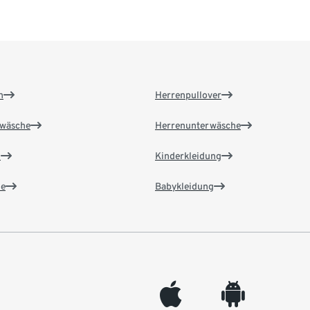
n
Herrenpullover
wäsche
Herrenunterwäsche
n
Kinderkleidung
e
Babykleidung
appleinc
android