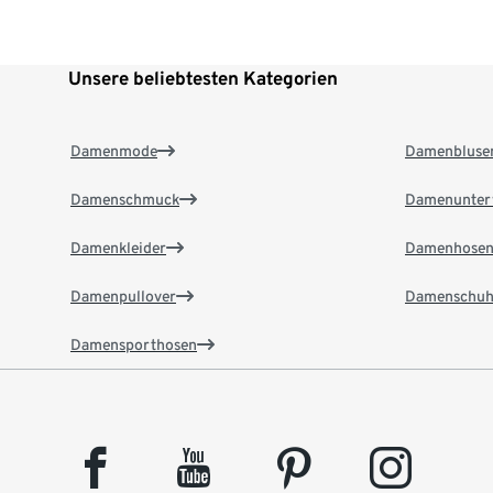
Unsere beliebtesten Kategorien
Damenmode
Damenbluse
Damenschmuck
Damenunter
Damenkleider
Damenhose
Damenpullover
Damenschuh
Damensporthosen
facebook
youtube
pinterest
instagram