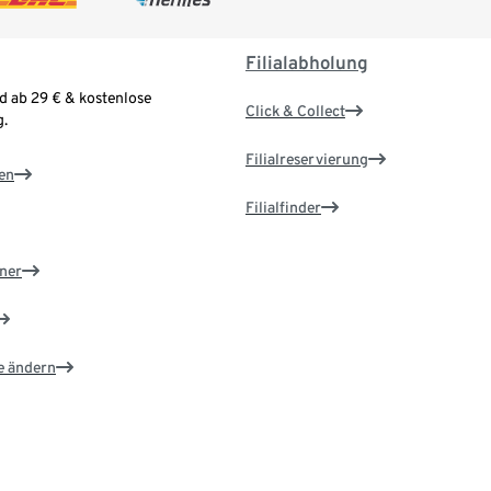
Filialabholung
d ab 29 € & kostenlose
Click & Collect
.
Filialreservierung
en
Filialfinder
ner
e ändern