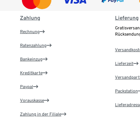
Zahlung
Lieferung
Gratisversan
Rechnung
Rücksendung
Ratenzahlung
Versandkost
Bankeinzug
Lieferzeit
Kreditkarte
Versandpart
Paypal
Packstation
Vorauskasse
Lieferadress
Zahlung in der Filiale