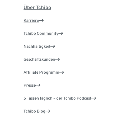
Über Tchibo
Karriere
Tchibo Community
Nachhaltigkeit
Geschäftskunden
Affiliate Programm
Presse
5 Tassen täglich – der Tchibo Podcast
Tchibo Blog