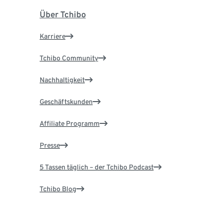
Über Tchibo
Karriere
Tchibo Community
Nachhaltigkeit
Geschäftskunden
Affiliate Programm
Presse
5 Tassen täglich – der Tchibo Podcast
Tchibo Blog