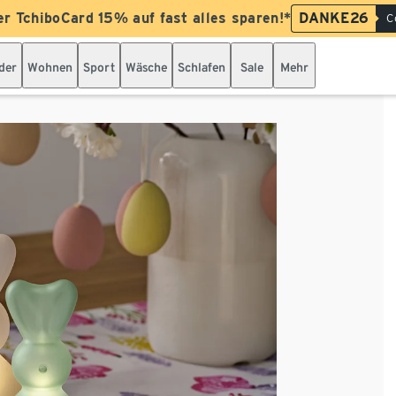
er TchiboCard 15% auf fast alles sparen!*
DANKE26
C
der
Wohnen
Sport
Wäsche
Schlafen
Sale
Mehr