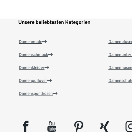
Unsere beliebtesten Kategorien
Damenmode
Damenbluse
Damenschmuck
Damenunter
Damenkleider
Damenhose
Damenpullover
Damenschuh
Damensporthosen
facebook
youtube
pinterest
xing
insta