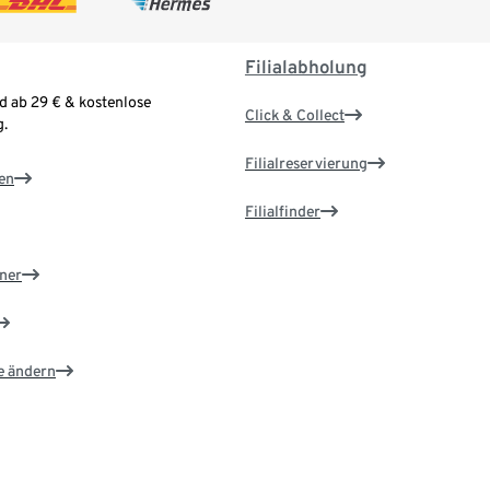
Filialabholung
d ab 29 € & kostenlose
Click & Collect
.
Filialreservierung
en
Filialfinder
ner
e ändern