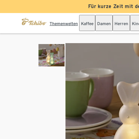
Für kurze Zeit mit d
Themenwelten
Kaffee
Damen
Herren
Kin