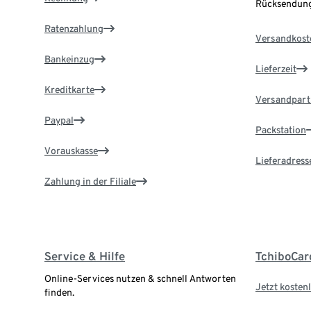
Rücksendung
Ratenzahlung
Versandkost
Bankeinzug
Lieferzeit
Kreditkarte
Versandpart
Paypal
Packstation
Vorauskasse
Lieferadress
Zahlung in der Filiale
Service & Hilfe
TchiboCar
Online-Services nutzen & schnell Antworten
Jetzt kostenl
finden.