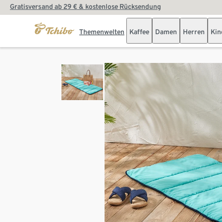
Gratisversand ab 29 € & kostenlose Rücksendung
Themenwelten
Kaffee
Damen
Herren
Kin