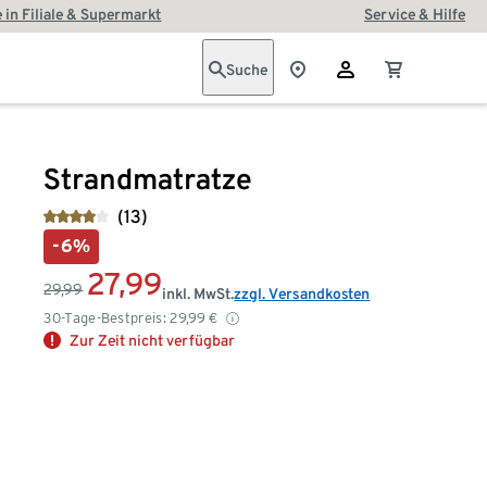
 in Filiale & Supermarkt
Service & Hilfe
Suche
Strandmatratze
(13)
-6%
27,99
29,99
inkl. MwSt.
zzgl. Versandkosten
30-Tage-Bestpreis:
29,99
€
Zur Zeit nicht verfügbar