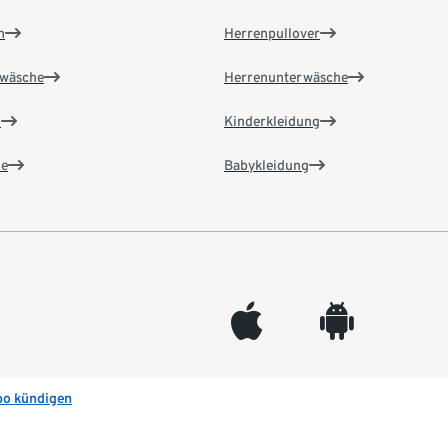
n
Herrenpullover
wäsche
Herrenunterwäsche
n
Kinderkleidung
e
Babykleidung
appleinc
android
bo kündigen