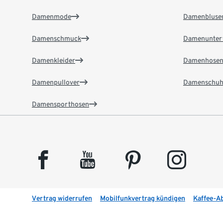
Damenmode
Damenbluse
Damenschmuck
Damenunter
Damenkleider
Damenhose
Damenpullover
Damenschuh
Damensporthosen
facebook
youtube
pinterest
instagram
Vertrag widerrufen
Mobilfunkvertrag kündigen
Kaffee-A