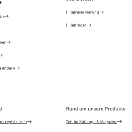
.
Filialreservierung
en
Filialfinder
ner
e ändern
d
Rund um unsere Produkte
os registrieren
Tchibo Kataloge & Magazine