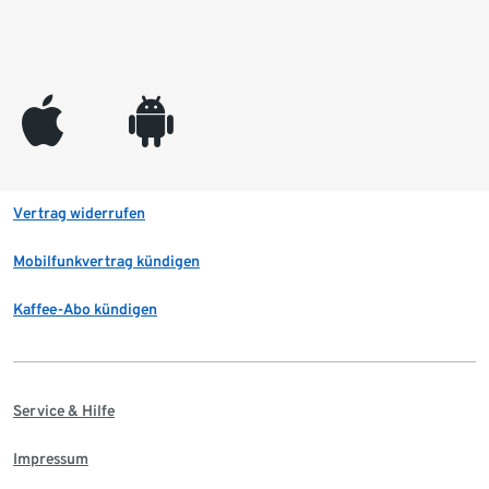
appleinc
android
Vertrag widerrufen
Mobilfunkvertrag kündigen
Kaffee-Abo kündigen
Service & Hilfe
Impressum