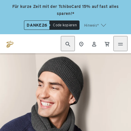
Für kurze Zeit mit der TchiboCard 15% auf fast alles
sparen!*
DANKE26
Code kopieren
Hinweis*