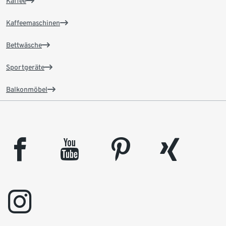
Kaffee
Kaffeemaschinen
Bettwäsche
Sportgeräte
Balkonmöbel
facebook
youtube
pinterest
xing
instagram