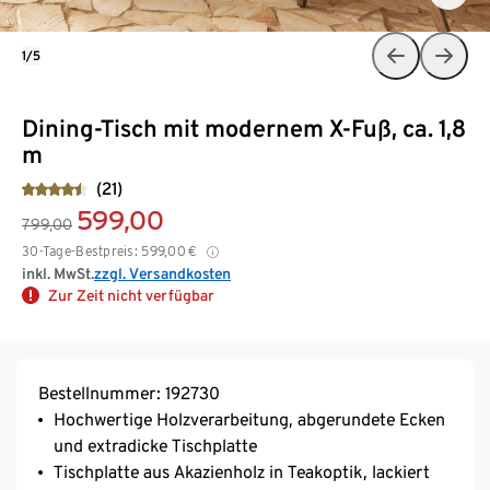
1/5
Dining-Tisch mit modernem X-Fuß, ca. 1,8
m
(21)
599,00
799,00
30-Tage-Bestpreis:
599,00
€
inkl. MwSt.
zzgl. Versandkosten
Zur Zeit nicht verfügbar
Bestellnummer: 192730
Hochwertige Holzverarbeitung, abgerundete Ecken
und extradicke Tischplatte
Tischplatte aus Akazienholz in Teakoptik, lackiert