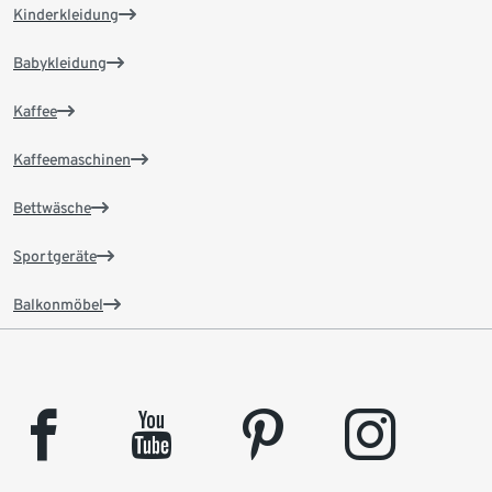
Kinderkleidung
Babykleidung
Kaffee
Kaffeemaschinen
Bettwäsche
Sportgeräte
Balkonmöbel
facebook
youtube
pinterest
instagram