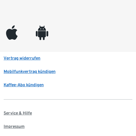
appleinc
android
Vertrag widerrufen
Mobilfunkvertrag kündigen
Kaffee-Abo kündigen
Service & Hilfe
Impressum